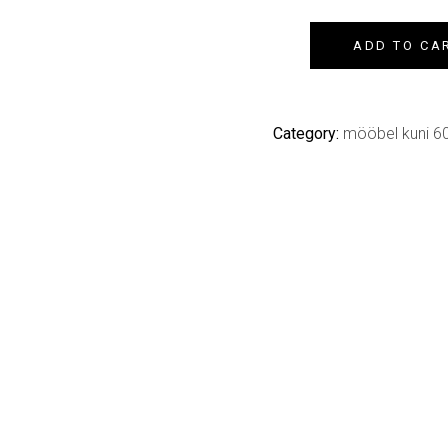
ADD TO CA
Category:
mööbel kuni 6