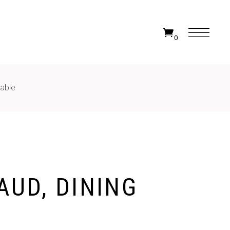
0
table
AUD, DINING