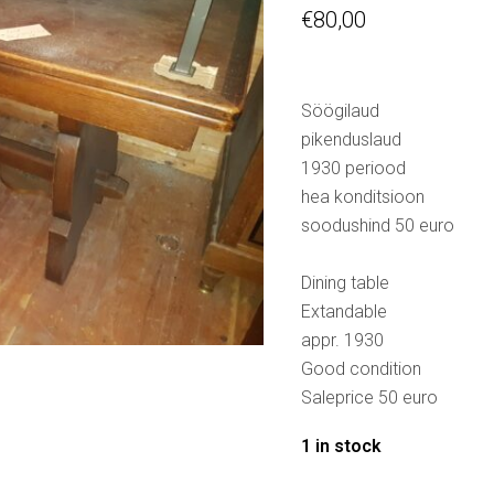
€
80,00
Söögilaud
pikenduslaud
1930 periood
hea konditsioon
soodushind 50 euro
Dining table
Extandable
appr. 1930
Good condition
Saleprice 50 euro
1 in stock