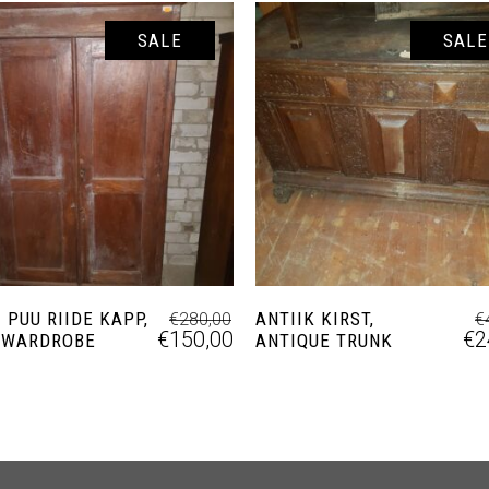
SALE
SALE
ADD TO CART
ADD TO CART
 PUU RIIDE KAPP,
ANTIIK KIRST,
€
280,00
€
€
150,00
€
2
 WARDROBE
ANTIQUE TRUNK